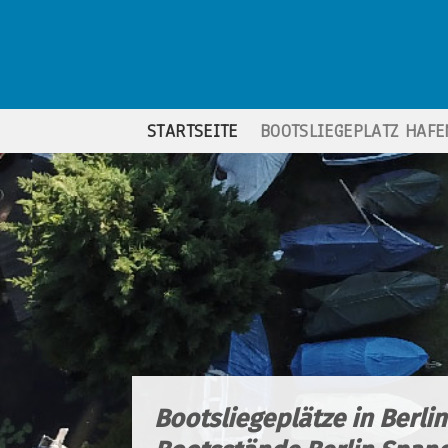
Skip
to
content
STARTSEITE
BOOTSLIEGEPLATZ HAFE
Bootsliegeplätze in Berlin