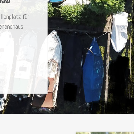
dau
llenplatz für
henendhaus