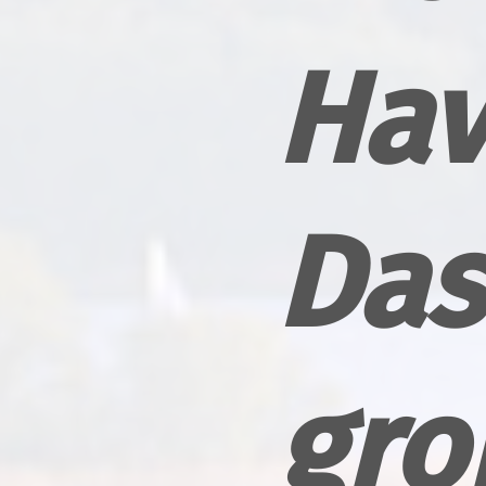
Hav
Das
gro