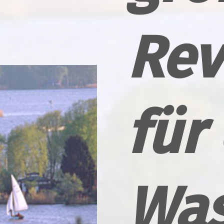
Rev
für
Was