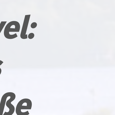
el:
ße