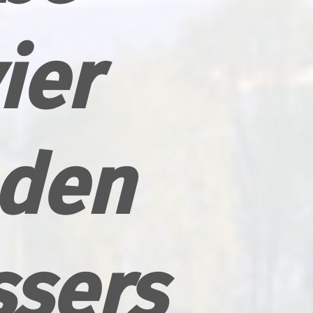
ier
 den
sers